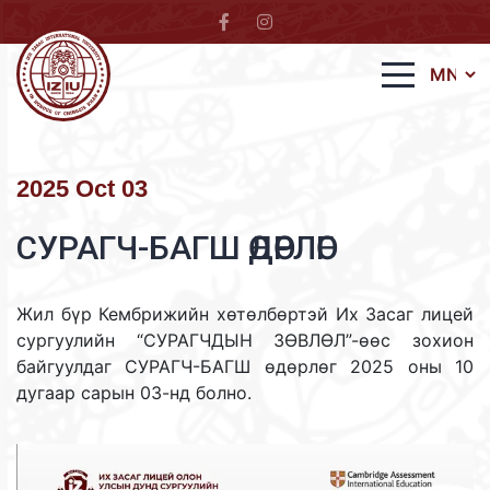
2025 Oct 03
СУРАГЧ-БАГШ ӨДӨРЛӨГ
Жил бүр Кембрижийн хөтөлбөртэй Их Засаг лицей
сургуулийн “СУРАГЧДЫН ЗӨВЛӨЛ”-өөс зохион
байгуулдаг СУРАГЧ-БАГШ өдөрлөг 2025 оны 10
дугаар сарын 03-нд болно.