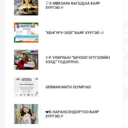
🎈Э.МӨНХЗАЯА БАГШДАА БАЯР
ХҮРГЭЕ!🎉
"КЕНГУРУ-2025" БАЯР ХҮРГЭЕ! 🎉
1-Р УЛИРЛЫН “ХИЧЭЭЛ ЗҮТГЭЛИЙН
ЭЗЭД“ ТОДОРЛОО.
GERMAN MATH OLYMPIAD
❤️Б.НАРАНСОНДОРТОО БАЯР
ХҮРГЭЕ!🎉