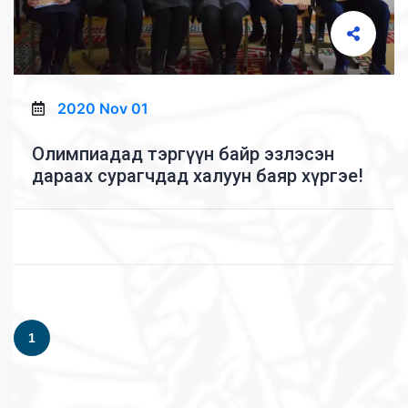
2020 Nov 01
Олимпиадад тэргүүн байр эзлэсэн
дараах сурагчдад халуун баяр хүргэе!
1