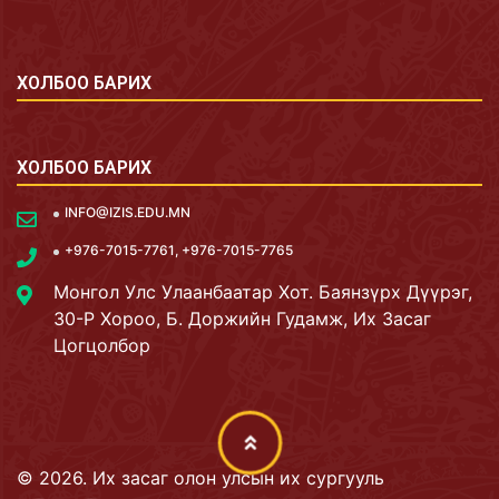
ХОЛБОО БАРИХ
ХОЛБОО БАРИХ
INFO@IZIS.EDU.MN
+976-7015-7761, +976-7015-7765
Монгол Улс Улаанбаатар Хот. Баянзүрх Дүүрэг,
30-Р Хороо, Б. Доржийн Гудамж, Их Засаг
Цогцолбор
©
2026
.
Их засаг олон улсын их сургууль