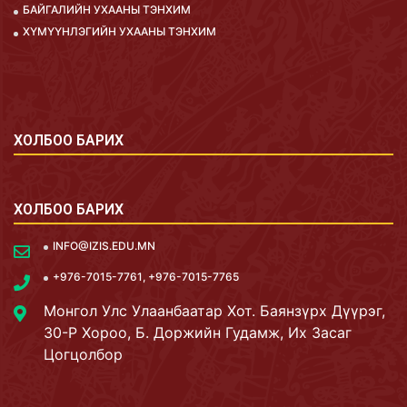
БАЙГАЛИЙН УХААНЫ ТЭНХИМ
ХҮМҮҮНЛЭГИЙН УХААНЫ ТЭНХИМ
ХОЛБОО БАРИХ
ХОЛБОО БАРИХ
INFO@IZIS.EDU.MN
+976-7015-7761, +976-7015-7765
Монгол Улс Улаанбаатар Хот. Баянзүрх Дүүрэг,
30-Р Хороо, Б. Доржийн Гудамж, Их Засаг
Цогцолбор