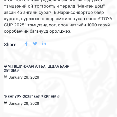
тэмцээний ой тогтоолтын төрөлд "Мөнгөн цом"
авсан 4б ангийн сурагч Б.Нарансондортоо баяр
хүргэж, сурлагын өндөр амжилт хүсэн ерөөе!"TOYA
CUP 2025" тэмцээнд хот, орон нутгийн 1000 гаруй
соробанчин багачууд оролцжээ.
Share :
❤️М.ТҮВШИНЖАРГАЛ БАГШДАА БАЯР
ХҮРГЭЕ!🎉
January 26, 2026
"КЕНГУРУ-2025" БАЯР ХҮРГЭЕ! 🎉
January 26, 2026