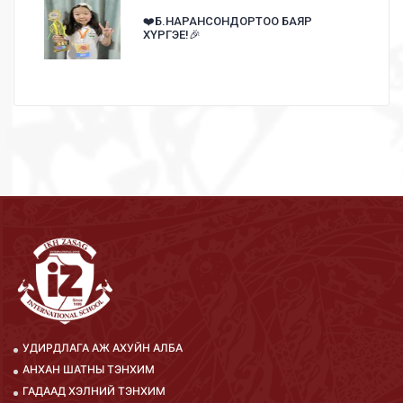
❤️Б.НАРАНСОНДОРТОО БАЯР
ХҮРГЭЕ!🎉
УДИРДЛАГА АЖ АХУЙН АЛБА
АНХАН ШАТНЫ ТЭНХИМ
ГАДААД ХЭЛНИЙ ТЭНХИМ