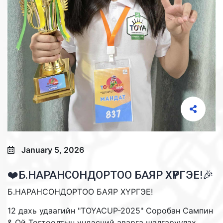
January 5, 2026
❤️Б.НАРАНСОНДОРТОО БАЯР ХҮРГЭЕ!🎉
Б.НАРАНСОНДОРТОО БАЯР ХҮРГЭЕ!
12 дахь удаагийн "TOYACUP-2025" Соробан Сампин
& Ой Тогтоолтын үндэсний аварга шалгаруулах