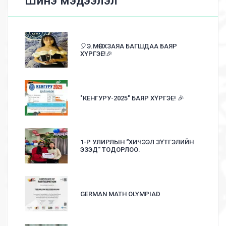
Шинэ мэдээлэл
🎈Э.МӨНХЗАЯА БАГШДАА БАЯР
ХҮРГЭЕ!🎉
"КЕНГУРУ-2025" БАЯР ХҮРГЭЕ! 🎉
1-Р УЛИРЛЫН “ХИЧЭЭЛ ЗҮТГЭЛИЙН
ЭЗЭД“ ТОДОРЛОО.
GERMAN MATH OLYMPIAD