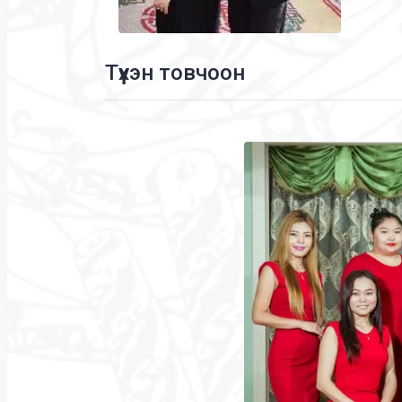
Түүхэн товчоон