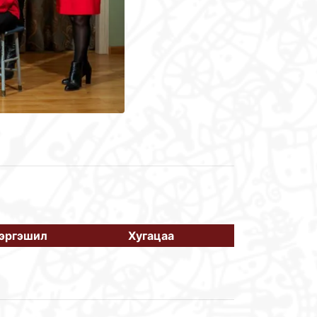
эргэшил
Хугацаа