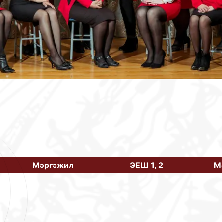
Мэргэжил
ЭЕШ 1, 2
М