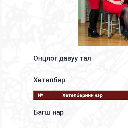
Онцлог давуу тал
Хөтөлбөр
№
Хөтөлбөрийн нэр
Багш нар