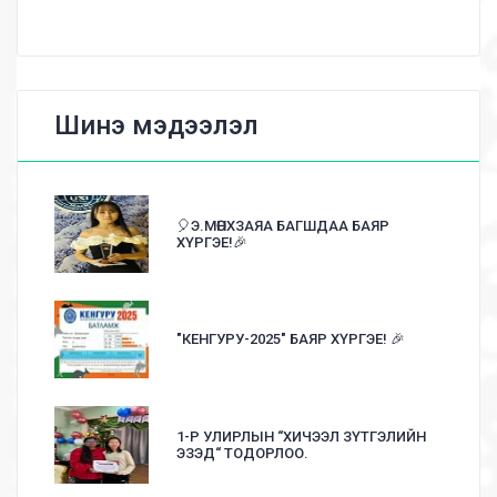
Шинэ мэдээлэл
🎈Э.МӨНХЗАЯА БАГШДАА БАЯР
ХҮРГЭЕ!🎉
"КЕНГУРУ-2025" БАЯР ХҮРГЭЕ! 🎉
1-Р УЛИРЛЫН “ХИЧЭЭЛ ЗҮТГЭЛИЙН
ЭЗЭД“ ТОДОРЛОО.