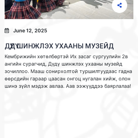
June 12, 2025
ДҮДҮ ШИНЖЛЭХ УХААНЫ МУЗЕЙД
Кембрижийн хөтөлбөртэй Их засаг сургуулийн 2в
ангийн сурагчид, Дүдү шинжлэх ухааны музейд
зочиллоо. Мааш сонирхолтой туршилтуудаас гадна
өөрсдийн гараар цаасан онгоц нугалан хийж, олон
шинэ зүйл мэдэж авлаа. Аав ээжүүддээ баярлалаа!