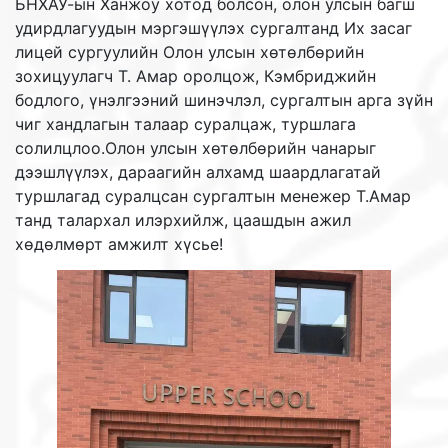
БНХАУ-ын Ханжоу хотод болсон, олон улсын багш
удирдлагуудын мэргэшүүлэх сургалтанд Их засаг
лицей сургуулийн Олон улсын хөтөлбөрийн
зохицуулагч Т. Амар оролцож, Кэмбриджийн
бодлого, үнэлгээний шинэчлэл, сургалтын арга зүйн
чиг хандлагын талаар суралцаж, туршлага
солилцлоо.Олон улсын хөтөлбөрийн чанарыг
дээшлүүлэх, дараагийн алхамд шаардлагатай
туршлагад суралцсан сургалтын менежер Т.Амар
танд талархал илэрхийлж, цаашдын ажил
хөдөлмөрт амжилт хүсье!