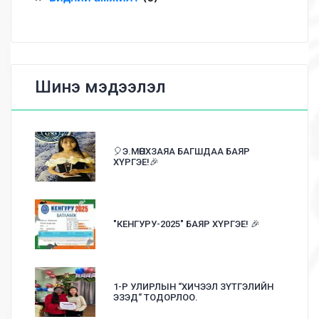
Шинэ мэдээлэл
🎈Э.МӨНХЗАЯА БАГШДАА БАЯР
ХҮРГЭЕ!🎉
"КЕНГУРУ-2025" БАЯР ХҮРГЭЕ! 🎉
1-Р УЛИРЛЫН “ХИЧЭЭЛ ЗҮТГЭЛИЙН
ЭЗЭД“ ТОДОРЛОО.